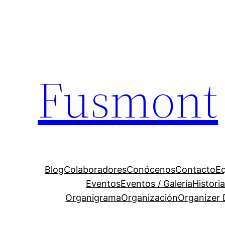
Fusmont
Blog
Colaboradores
Conócenos
Contacto
E
Eventos
Eventos / Galería
Histori
Organigrama
Organización
Organizer