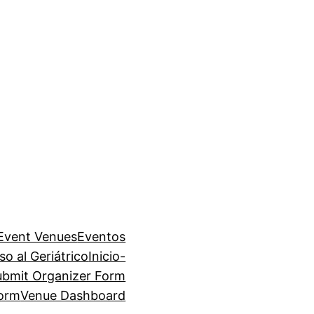
Event Venues
Eventos
so al Geriátrico
Inicio-
ubmit Organizer Form
Form
Venue Dashboard