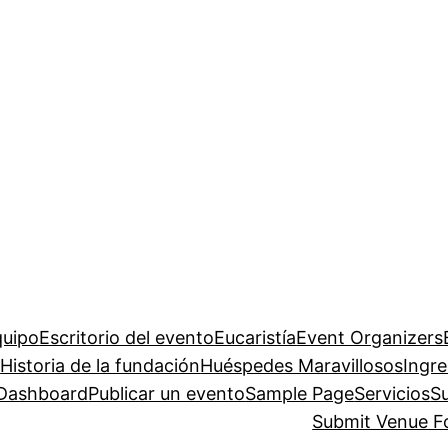
quipo
Escritorio del evento
Eucaristía
Event Organizers
a
Historia de la fundación
Huéspedes Maravillosos
Ingre
 Dashboard
Publicar un evento
Sample Page
Servicios
S
Submit Venue 