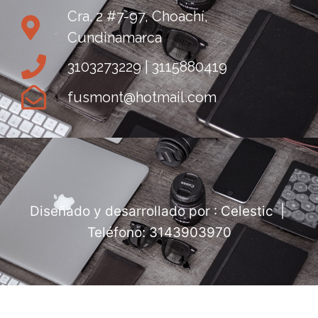
Cra. 2 #7-97, Choachí,
Cundinamarca
3103273229 | 3115880419
fusmont@hotmail.com
Diseñado y desarrollado por : Celestic |
Teléfono: 3143903970